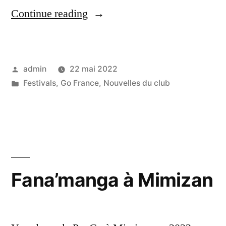
« Fête
Continue reading
du
Jeu
Posted
admin
22 mai 2022
à
by
Posted
Festivals
,
Go France
,
Nouvelles du club
Nay »
in
Fana’manga à Mimizan