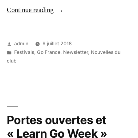
« C’est
Continue reading
l’été
:
Posted
admin
9 juillet 2018
le
by
Posted
Festivals
,
Go France
,
Newsletter
,
Nouvelles du
club
in
club
prend
une
pause
fraîcheur
Portes ouvertes et
à
l’Entropie »
« Learn Go Week »