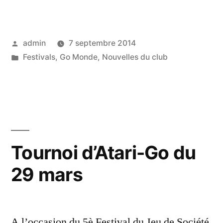
ouvertes
et
Posted
admin
7 septembre 2014
« Learn
by
Posted
Festivals
,
Go Monde
,
Nouvelles du club
Go
in
Week » »
Tournoi d’Atari-Go du
29 mars
A l’occasion du 5è Festival du Jeu de Société