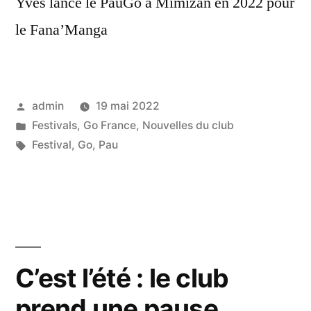
Yves lance le PauGo à Mimizan en 2022 pour
le Fana’Manga
Posted
admin
19 mai 2022
by
Posted
Festivals
,
Go France
,
Nouvelles du club
in
Tags:
Festival
,
Go
,
Pau
C’est l’été : le club
prend une pause