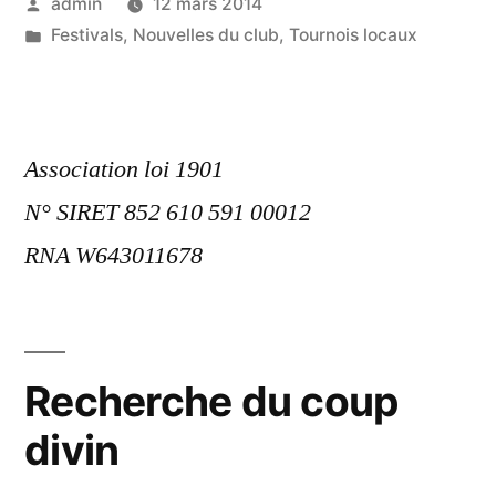
Posted
admin
12 mars 2014
du
by
Posted
Festivals
,
Nouvelles du club
,
Tournois locaux
29
in
mars »
Association loi 1901
N° SIRET 852 610 591 00012
RNA W643011678
Recherche du coup
divin