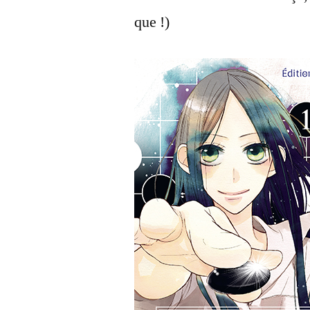
que !)