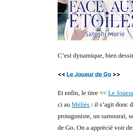
C’est dynamique, bien dessi
<<
Le Joueur de Go
>>
Et enfin, le titre <<
Le Joueu
ci au
Méliès
: il s’agit donc 
protagoniste, un samouraï, s
de Go. On a apprécié voir de