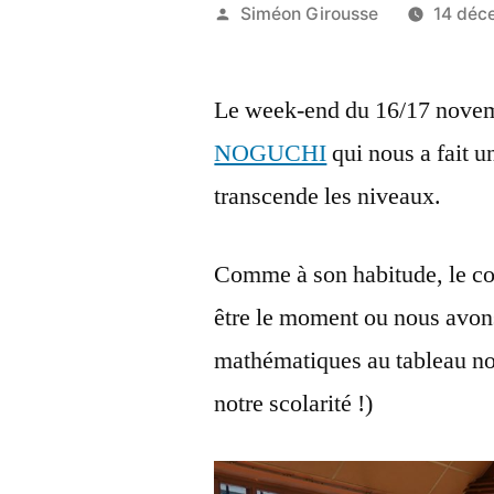
Posted
Siméon Girousse
14 déc
by
Le week-end du 16/17 nove
NOGUCHI
qui nous a fait u
transcende les niveaux.
Comme à son habitude, le cour
être le moment ou nous avon
mathématiques au tableau no
notre scolarité !)