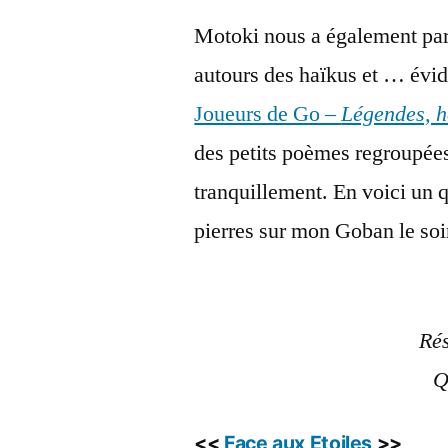
Motoki nous a également parl
autours des haïkus et … évid
Joueurs de Go –
Légendes, h
des petits poèmes regroupées 
tranquillement. En voici un 
pierres sur mon Goban le soir
Rés
Q
<<
Face aux Etoiles
>>