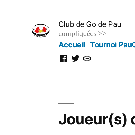
Skip
to
Club de Go de Pau
content
compliquées >>
Accueil
Tournoi Pau
Facebook
Twitter
Discord
Joueur(s) d