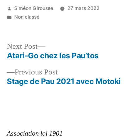
Posted
Siméon Girousse
27 mars 2022
by
Posted
Non classé
in
Next
Next Post
post:
Atari-Go chez les Pau’tos
Navigation
Previous
Previous Post
de
post:
Stage de Pau 2021 avec Motoki
l’article
Association loi 1901