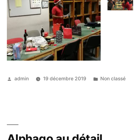
Posted
Posted
admin
19 décembre 2019
Non classé
by
in
Alphago au détail