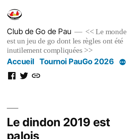
Skip
to
content
Club de Go de Pau
<< Le monde
est un jeu de go dont les règles ont été
inutilement compliquées >>
Accueil
Tournoi PauGo 2026
Facebook
Twitter
Discord
Le dindon 2019 est
palois