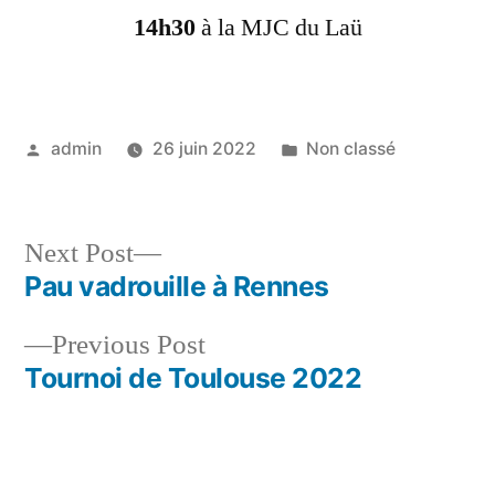
14h30
à la MJC du Laü
Posted
Posted
admin
26 juin 2022
Non classé
by
in
Next
Next Post
post:
Pau vadrouille à Rennes
Navigation
Previous
Previous Post
de
post:
Tournoi de Toulouse 2022
l’article