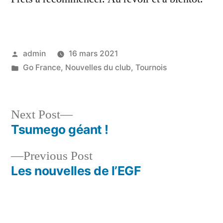
Posted
admin
16 mars 2021
by
Posted
Go France
,
Nouvelles du club
,
Tournois
in
Next
Next Post
post:
Tsumego géant !
Navigation
Previous
Previous Post
de
post:
Les nouvelles de l’EGF
l’article