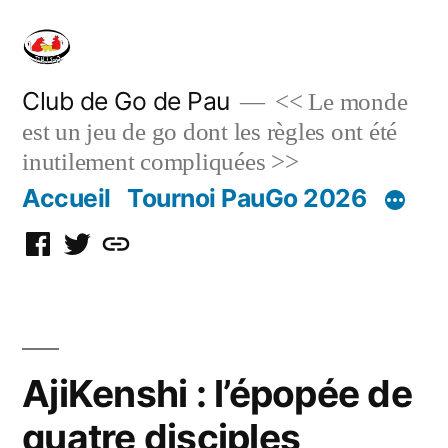
Skip
to
content
Club de Go de Pau
<< Le monde
est un jeu de go dont les règles ont été
inutilement compliquées >>
Accueil
Tournoi PauGo 2026
Facebook
Twitter
Discord
AjiKenshi : l’épopée de
quatre disciples