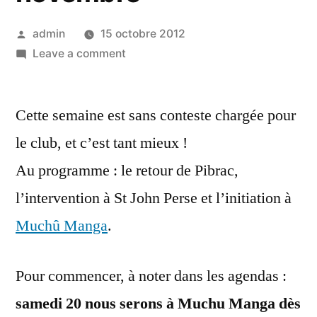
Posted
admin
15 octobre 2012
by
on
Leave a comment
Les
vadrouilles
Cette semaine est sans conteste chargée pour
de
novembre
le club, et c’est tant mieux !
Au programme : le retour de Pibrac,
l’intervention à St John Perse et l’initiation à
Muchû Manga
.
Pour commencer, à noter dans les agendas :
samedi 20 nous serons à Muchu Manga dès