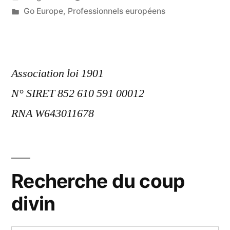
by
Posted
Go Europe
,
Professionnels européens
in
Association loi 1901
N° SIRET 852 610 591 00012
RNA W643011678
Recherche du coup
divin