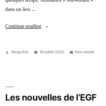
quelques temps. Ambiance « bon-enfant »
dans un lieu …
« Pau
Continue reading
vadrouille
à
Posted
Posted
Serge Eon
18 juillet 2022
Non classé
Rennes »
by
in
Les nouvelles de l’EGF